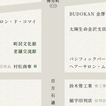
BUDOKAN 金
ロン・ド・コマイ
太陽生命金沢支
町民文化館
老舗交流館
パシフィックパ
村松商事
ヘアーサロン・
芸用品
鈴木管工業
管工
細字印判店
印判