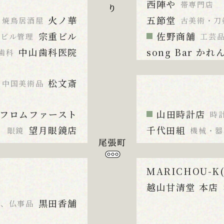
西陣や
帯専門店
火ノ華
五節堂
焼鳥居酒屋
古美術・刀
宗重ビル
佐野商舗
ビル管理
工芸
中山歯科医院
song Bar かれ
歯科
松文斎
、中国美術品
フロムファースト
山田時計店
時
望月眼鏡店
千代田組
眼鏡
機械・器
MARICHOU-
越山甘清堂 本店
黒田香舗
香、仏事品