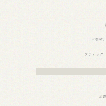
古美術
ブティック
お