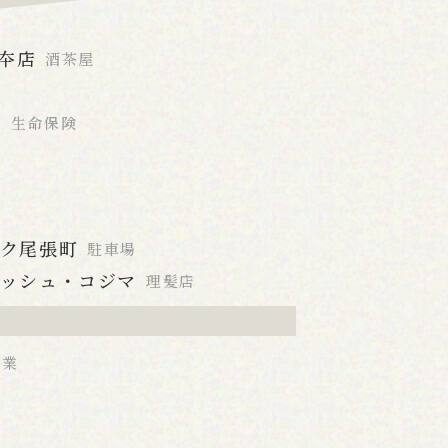
澤夲店
酒茶屋
店
生命保険
ーク尾張町
駐車場
ムッシュ・コジマ
理髪店
業業
店