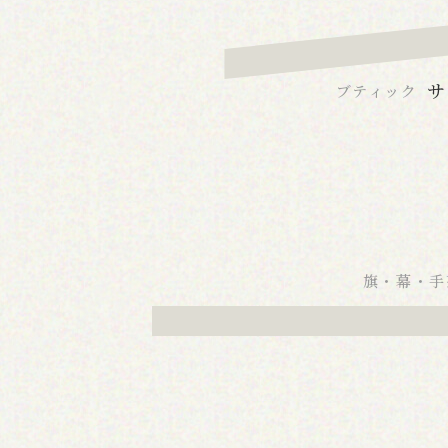
サ
ブティック
旗・幕・手