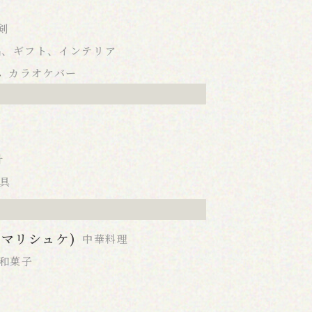
剣
品、ギフト、インテリア
ん
カラオケバー
計
具
K(マリシュケ)
中華料理
和菓子