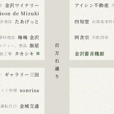
金沢ワイナリー
アイシン不動産
店
ison de Mizuki
たあげっと
四知堂
洋食店
台湾客家料
梅梅 金沢
阿含宗
華料理店
宗教団体
旗屋
ロフィー、賞品
タカシキ
金沢蓄音機館
装工事
ギャラリー三田
ー
sonrisa
ペイン料理
金城交通
、運転代行